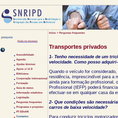
Início
>
Perguntas frequentes
Ajuda na pesquisa
Transportes privados
Saltar Menu
Acessibilidade
1- Tenho necessidade de um tric
Agenda
velocidade. Como posso adquiri-
Ajudas técnicas
Apoio a I & D
Quando o veículo for considerado,
Biblioteca
residência, imprescindível para 
Cooperação internacional
ainda para formação profissional,
Formação
Profissional (IEFP) poderá financ
Guia de meios
efectuar-se em qualquer casa da e
Informação estatística
Legislação
2- Que condições são necessária
Perguntas frequentes
carros de baixa velocidade?
Programas e projectos
PT-EDeAN
Para conduzir triciclos motorizado
Contactos