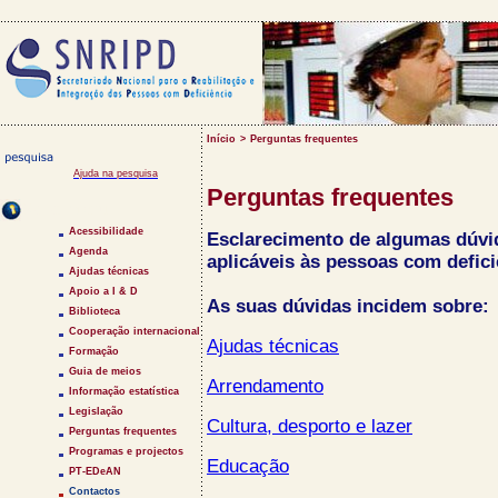
Início
>
Perguntas frequentes
Ajuda na pesquisa
Perguntas frequentes
Saltar Menu
Acessibilidade
Esclarecimento de algumas dúvid
Agenda
aplicáveis às pessoas com defici
Ajudas técnicas
Apoio a I & D
As suas dúvidas incidem sobre:
Biblioteca
Cooperação internacional
Ajudas técnicas
Formação
Guia de meios
Arrendamento
Informação estatística
Legislação
Cultura, desporto e lazer
Perguntas frequentes
Programas e projectos
Educação
PT-EDeAN
Contactos