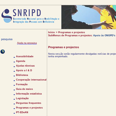
Início
>
Programas e projectos
SubMenus de Programas e projectos:
Apoio às ONGPD's
Ajuda na pesquisa
Programas e projectos
Saltar Menu
Nesta secção serão regularmente divulgadas notícias de proj
Acessibilidade
tenha empenhado.
Agenda
Ajudas técnicas
Apoio a I & D
Biblioteca
Cooperação internacional
Formação
Guia de meios
Informação estatística
Legislação
Perguntas frequentes
Programas e projectos
PT-EDeAN