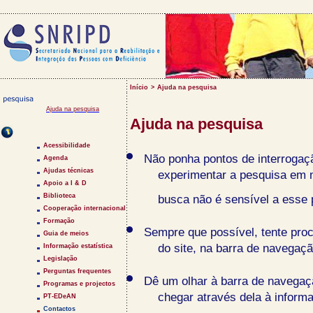
Início
>
Ajuda na pesquisa
Ajuda na pesquisa
Ajuda na pesquisa
Saltar Menu
Acessibilidade
Não ponha pontos de interrogaçã
Agenda
Ajudas técnicas
experimentar a pesquisa em 
Apoio a I & D
Biblioteca
busca não é sensível a esse
Cooperação internacional
Formação
Sempre que possível, tente pro
Guia de meios
do site, na barra de navegaçã
Informação estatística
Legislação
Perguntas frequentes
Dê um olhar à barra de navegaçã
Programas e projectos
chegar através dela à inform
PT-EDeAN
Contactos