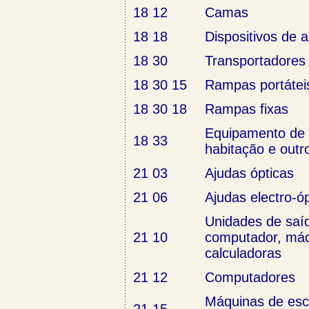
18 12
Camas
18 18
Dispositivos de 
18 30
Transportadores 
18 30 15
Rampas portátei
18 30 18
Rampas fixas
Equipamento de 
18 33
habitação e outro
21 03
Ajudas ópticas
21 06
Ajudas electro-ó
Unidades de saíd
21 10
computador, máq
calculadoras
21 12
Computadores
Máquinas de esc