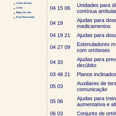
Linha directa
Unidades para diá
04 15 06
Links
contínua ambula
Mapa do site
Area Reservada
Ajudas para dos
04 19
medicamentos
04 19 21
Ajudas para dos
Estimuladores m
04 27 09
com ortóteses
Ajudas para pre
04 33
decúbito
03 48 21
Planos inclinado
Auxiliares de ter
05 03
comunicação
Ajudas para tre
05 06
aumentativa e al
06 03
Conjunto de ortó