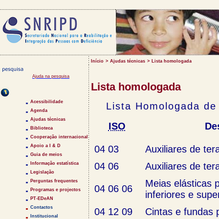
Início
>
Ajudas técnicas
>
Lista homologada
Ajuda na pesquisa
Lista homologada
Saltar Menu
Acessibilidade
Lista Homologada de
Agenda
Ajudas técnicas
ISO
De
Biblioteca
Cooperação internacional
Apoio a I & D
04 03
Auxiliares de ter
Guia de meios
Informação estatística
04 06
Auxiliares de ter
Legislação
Meias elásticas
Perguntas frequentes
04 06 06
Programas e projectos
inferiores e supe
PT-EDeAN
Contactos
04 12 09
Cintas e fundas 
Institucional