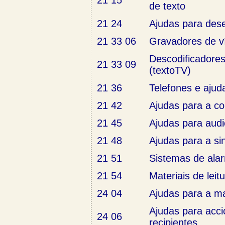
21 15
de texto
21 24
Ajudas para dese
21 33 06
Gravadores de v
Descodificadores
21 33 09
(textoTV)
21 36
Telefones e ajud
21 42
Ajudas para a c
21 45
Ajudas para aud
21 48
Ajudas para a si
21 51
Sistemas de ala
21 54
Materiais de leitu
24 04
Ajudas para a m
Ajudas para acc
24 06
recipientes