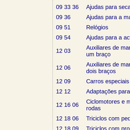
09 33 36
Ajudas para sec
09 36
Ajudas para a ma
09 51
Relógios
09 54
Ajudas para a ac
Auxiliares de m
12 03
um braço
Auxiliares de m
12 06
dois braços
12 09
Carros especiais
12 12
Adaptações para
Ciclomotores e m
12 16 06
rodas
12 18 06
Triciclos com pe
12 18 09
Triciclos com pr