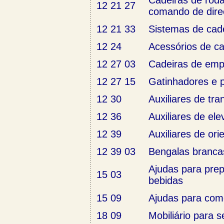
Cadeiras de roda
12 21 27
comando de dire
12 21 33
Sistemas de cad
12 24
Acessórios de ca
12 27 03
Cadeiras de emp
12 27 15
Gatinhadores e p
12 30
Auxiliares de tra
12 36
Auxiliares de el
12 39
Auxiliares de ori
12 39 03
Bengalas branca
Ajudas para pre
15 03
bebidas
15 09
Ajudas para com
18 09
Mobiliário para s