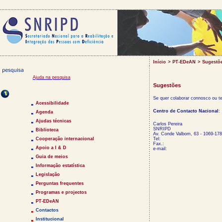
Início
>
PT-EDeAN
>
Sugestõ
Ajuda na pesquisa
Sugestões
Saltar Menu
Se quer colaborar connosco ou t
Acessibilidade
Centro de Contacto Nacional
:
Agenda
Ajudas técnicas
Carlos Pereira
SNRIPD
Biblioteca
Av. Conde Valbom, 63 - 1069-178
Cooperação internacional
Tel:
Fax.:
Apoio a I & D
e-mail:
Guia de meios
Informação estatística
Legislação
Perguntas frequentes
Programas e projectos
PT-EDeAN
Contactos
Institucional