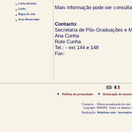
Linha directa
Mais informação pode ser consult
Links
Mapa do site
Area Reservada
Contacto
:
Secretaria de Pós-Graduações e 
Ana Cunha
Rute Cunha
Tel.: - ext 144 e 148
Fax:
-
Política de privacidade
Declaração de exoner
Contacto:
- Última actualização do site:
Copyright: SNRIPD. Todos os direitos 
Realização:
Webdote.com - Innovative