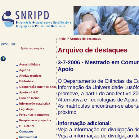
Início
>
Arquivo de destaques
Arquivo de destaques
Ajuda na pesquisa
Saltar Menu
3-7-2006 - Mestrado em Comuni
Acessibilidade
Apoio
Agenda
Ajudas técnicas
O Departamento de Ciências da Co
Biblioteca
Informação da Universidade Lusóf
Cooperação internacional
promove, a partir do ano lectivo
Apoio a I & D
Guia de meios
Alternativa e Tecnologias de Apoio.
Informação estatística
As matrículas encontram-se aberta
Legislação
próximo
Perguntas frequentes
Programas e projectos
Informação adicional
:
PT-EDeAN
Veja a informação de divulgação d
Contactos
Veja a informação de divulgação d
Institucional